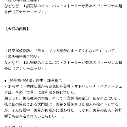
などなど、１話完結のオムニバス・ストーリーが数本のヴァージナル超
外伝（アナザーエッジ）。
【今回の内容】
『時空探偵物語』『最近、ギルガ様がかまってくれない件について』
『源氏物語誕生秘話』
などなど、１話完結のオムニバス・ストーリーが数本のヴァージナル超
外伝（アナザーエッジ）。
●『時空探偵物語』脚本：畑澤和也
＜あらすじ＞昏睡状態から目覚めた美希・マトリョーナ・イグナーシェ
フは、その「世界」に違和感を感じていた。
弟ミラと、担任教師の大賀、そして市立探偵の金田一弦がそこにいた。
弦と弦の親友である大門凱は、美希を昏倒させた犯人を捜そうとする
が、そんな最中、美希が何者かに攫われた！しかも、美希の友人、神野
響子も巻き込まれているらしい……。