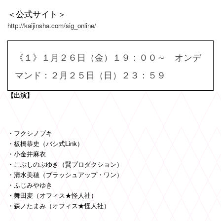
＜公式サイト＞
http://kaijinsha.com/sig_online/
《１》１月２６日（金）１９：００～ オンデ
マンド：２月２５日（日）２３：５９
【出演】
・フクシノブキ
・板橋恭史（バシ式Link）
・小金井麻衣
・こぶしのぶゆき（賢プロダクション）
・清水美穂（ブラッシュアップ・ワン）
・ふじみやゆき
・舞田麦（オフィス★怪人社）
・森ノたまみ（オフィス
★
怪人社）