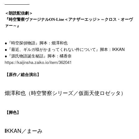
＜朗読配信劇＞
『時空警察ヴァージナルON-Line＜アナザーエッジ＞～クロス・オーヴ
ァー～』
●『時空探偵物語』脚本：畑澤和也
●『最近、ギルガ様がかまってくれない件について』脚本：IKKAN
●
『源氏物語誕生秘話』脚本：橘香奈
https://kaijinsha.zaiko.io/item/362041
【原作／総合演出】
畑澤和也（時空警察シリーズ／仮面天使ロゼッタ）
【脚色】
I
KKAN／まーみ