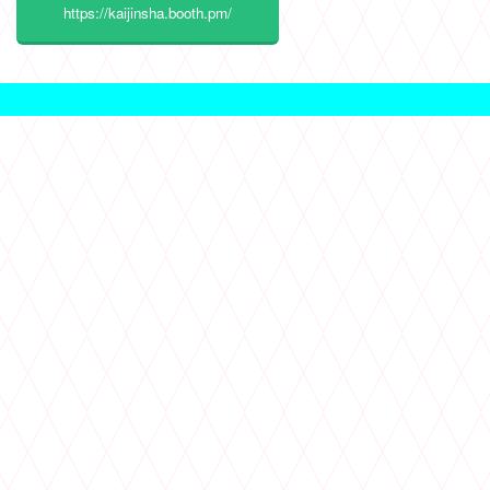
https://kaijinsha.booth.pm/