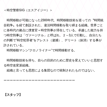
＜時空警察SIG（エスアイジー）＞
時間移動が可能になった2300年代、時間移動技術を巡っての〝時間統
合戦争〟を経て創設された、違法時間移動を取り締まる組織。世界ごと
に各時代の拠点に捜査官＝時空刑事が滞在している。卓越した能力を持
つ時空刑事は「ヴァージナル」と呼ばれ、２～3人で行動し、自分たち
の判断で”時空犯罪者“をアレスト（逮捕）、デリート（抹消）する事が
許されている。
時間移動マシン“クロノライナー”で時間移動する。
時間移動技術を持ち、自らの目的のために歴史を変えていいと思想す
る時空改変派組織。
組織と言っても思想による集団なので統制されたものではない。
ーーーーーーーーーーーーーーーーーーーーーーー
【スタッフ】