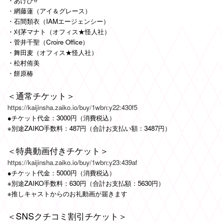
・あけび⭐
・網藤蓮（アイ＆グレース）
・石間類衣（IAMエージェンシー）
・刈茅マナト（オフィス★怪人社）
・菅井千聖（Croire Office）
・舞田麦（オフィス★怪人社）
・松村侑美
・餅原椿
＜通常チケット＞
https://kaijinsha.zaiko.io/buy/1wbn:y22:430f5
●チケット代金：3000円（消費税込）
※別途ZAIKO手数料：487円（合計お支払い額：3487円）
＜特典動画付きチケット＞
https://kaijinsha.zaiko.io/buy/1wbn:y23:439af
●チケット代金：5000円（消費税込）
※別途ZAIKO手数料：630円（合計お支払額：5630円）
※推しキャストからのお礼動画が届きます
＜SNSクチコミ割引チケット＞