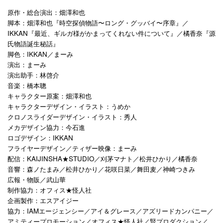
原作・総合演出：畑澤和也
脚本：畑澤和也『時空探偵物語〜ロング・グッバイ〜序章』／
IKKAN『最近、ギルガ様がかまってくれない件について』／橘香奈『源
氏物語誕生秘話』
脚色：IKKAN／まーみ
演出：まーみ
演出助手：林啓介
音楽：橋本聰
キャラクター原案：畑澤和也
キャラクターデザイン・イラスト：うめか
クロノスライダーデザイン・イラスト：秀人
メカデザイン協力：今石進
ロゴデザイン：IKKAN
フライヤーデザイン／ティザー映像：まーみ
配信：KAIJINSHA★STUDIO／刈茅マナト／松井ひかり／橘香奈
音響：森ノたまみ／松井ひかり／花咲日菜／舞田麦／神崎つきみ
広報・物販／武山華
制作協力：オフィス★怪人社
企画製作：エスアイジー
協力：
IAM
エージェンシー／アイ＆グレース／アズリードカンパニー／
アミティープロモーション／オフィス
★
怪人社／賢プロダクション／