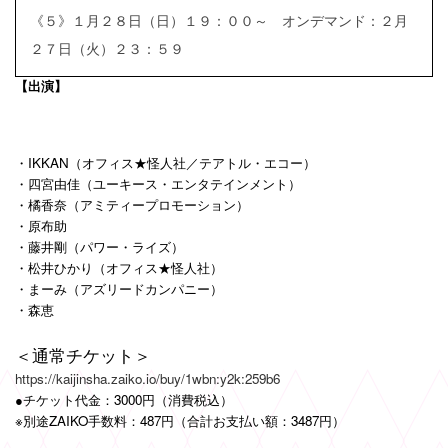
《５》１月２８日（日）１９：００～ オンデマンド：２月
２７日（火）２３：５９
【出演】
・IKKAN（オフィス★怪人社／テアトル・エコー）
・四宮由佳（ユーキース・エンタテインメント）
・橘香奈（アミティープロモーション）
・原布助
・藤井剛（パワー・ライズ）
・松井ひかり（オフィス★怪人社）
・まーみ（アズリードカンパニー）
・森恵
＜通常チケット＞
https://kaijinsha.zaiko.io/buy/1wbn:y2k:259b6
●チケット代金：3000円（消費税込）
※別途ZAIKO手数料：487円（合計お支払い額：3487円）