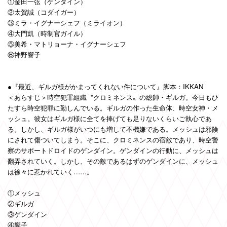
①金田一弦（ゲンダイン）
②太賀誠（コダイガー）
③ミラ・イグナーシェフ（ミライオン）
④大門凱（時制官ガイル）
⑤美希・マトリョーナ・イグナーシェフ
⑥神野響子
●『最近、ギルガ様がかまってくれない件について』脚本：IKKAN
＜あらすじ＞時空犯罪組織〝クロミネンス〟の総帥・ギルガ。今日もひ
たすら時空犯罪に勤しんでいる。ギルガの作った生命体、時空女神・メ
ッシュ。彼女はギルガ様に全てを捧げても足りないくらいご執心であ
る。しかし、ギルガ様がいつにも増して不機嫌である。メッシュは邪険
にされて傷ついてしまう。そこに、クロミネンスの宿敵であり、時空警
察のサポートドロイドのゲンダイン。ゲンダインの行動に、メッシュは
翻弄されていく。しかし、その敵であるはずのゲンダインに、メッシュ
は徐々に惹かれていく……。
①メッシュ
②ギルガ
③ゲンダイン
④響子