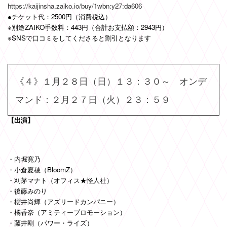
https://kaijinsha.zaiko.io/buy/1wbn:y27:da606
●チケット代：2500円（消費税込）
※別途ZAIKO手数料：443円（合計お支払額：2943円）
※SNSで口コミをしてくださると割引となります
《４》１月２８日（日）１３：３０～ オンデ
マンド：２月２７日（火）２３：５９
【出演】
・内堀寛乃
・小倉夏穂（BloomZ）
・刈茅マナト（オフィス★怪人社）
・後藤みのり
・櫻井尚輝（アズリードカンパニー）
・橘香奈（アミティープロモーション）
・藤井剛（パワー・ライズ）