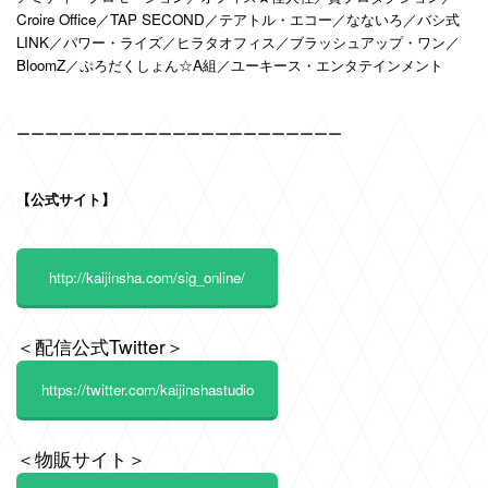
Croire Office
／
TAP SECOND
／テアトル・エコー／なないろ／バシ式
LINK
／パワー・ライズ／ヒラタオフィス／ブラッシュアップ・ワン／
BloomZ
／ぷろだくしょん
☆A
組／ユーキース・エンタテインメント
ーーーーーーーーーーーーーーーーーーーーーーー
【公式サイト】
http://kaijinsha.com/sig_online/
＜配信公式Twitter＞
https://twitter.com/kaijinshastudio
＜物販サイト＞