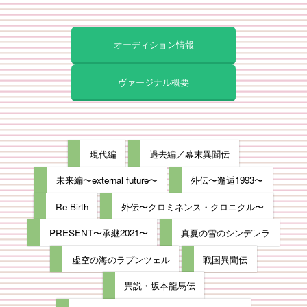
オーディション情報
ヴァージナル概要
現代編
過去編／幕末異聞伝
未来編〜external future〜
外伝〜邂逅1993〜
Re-Birth
外伝〜クロミネンス・クロニクル〜
PRESENT〜承継2021〜
真夏の雪のシンデレラ
虚空の海のラプンツェル
戦国異聞伝
異説・坂本龍馬伝