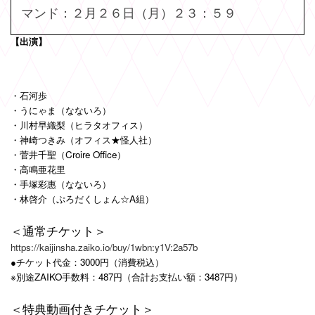
マンド：２月２６日（月）２３：５９
【出演】
・石河歩
・うにゃま（なないろ）
・川村早織梨（ヒラタオフィス）
・神崎つきみ（オフィス★怪人社）
・菅井千聖（Croire Office）
・高鳴亜花里
・手塚彩惠（なないろ）
・林啓介（ぷろだくしょん
☆A
組）
＜通常チケット＞
https://kaijinsha.zaiko.io/buy/1wbn:y1V:2a57b
●チケット代金：3000円（消費税込）
※別途ZAIKO手数料：487円（合計お支払い額：3487円）
＜特典動画付きチケット＞