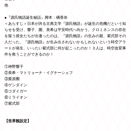
他
●『源氏物語誕生秘話』脚本：橘香奈
＜あらすじ＞日本が誇る古典文学『源氏物語』が誕生の危機だという知
らせを受け、響子、圏、美希は平安時代へ向かう。クロミネンスの存在
を疑う彼女たちが出逢ったのは、『源氏物語』の生みの親、紫式部その
人だった。『源氏物語』が生み出されないかもしれないという時空アラ
ートが発生、いったい紫式部に何が起こったのか！３人は、時空改変事
件を救うことができるのか！
①神野響子
②美希・マトリョーナ・イグナーシェフ
③栗原圈
④ゲンダイン
⑤コダイガー
⑥ミライオン
⑦紫式部
【世界観設定】