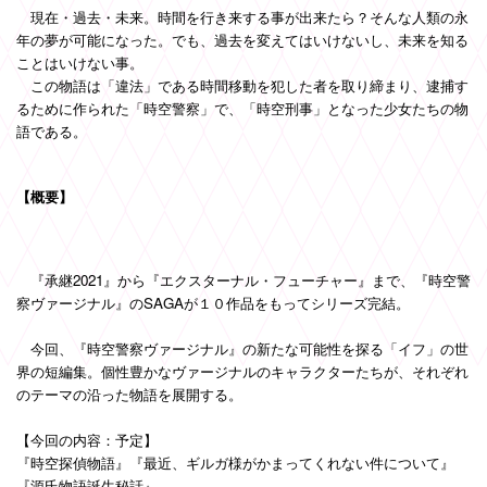
現在・過去・未来。時間を行き来する事が出来たら？そんな人類の永
年の夢が可能になった。でも、過去を変えてはいけないし、未来を知る
ことはいけない事。
この物語は「違法」である時間移動を犯した者を取り締まり、逮捕す
るために作られた「時空警察」で、「時空刑事」となった少女たちの物
語である。
【概要】
『承継2021』から『エクスターナル・フューチャー』まで、『時空警
察ヴァージナル』のSAGAが１０作品をもってシリーズ完結。
今回、『時空警察ヴァージナル』の新たな可能性を探る「イフ」の世
界の短編集。個性豊かなヴァージナルのキャラクターたちが、それぞれ
のテーマの沿った物語を展開する。
【今回の内容：予定】
『時空探偵物語』『最近、ギルガ様がかまってくれない件について』
『源氏物語誕生秘話』