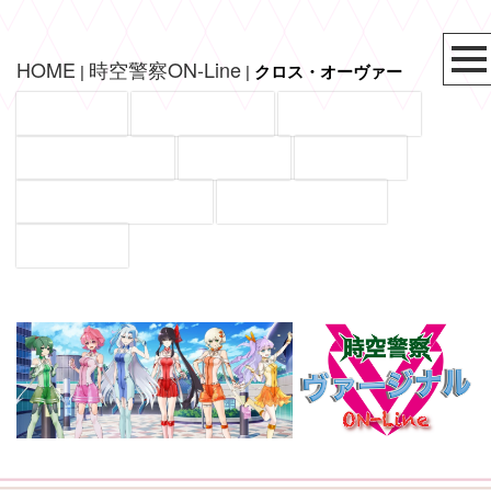
HOME
時空警察ON-Line
|
|
クロス・オーヴァー
NEWS！
イベント情報
タレント一覧
ワークショップ
新人募集
出演依頼
VOLTAGE特設ページ
時空警察ON-Line
スタジオ