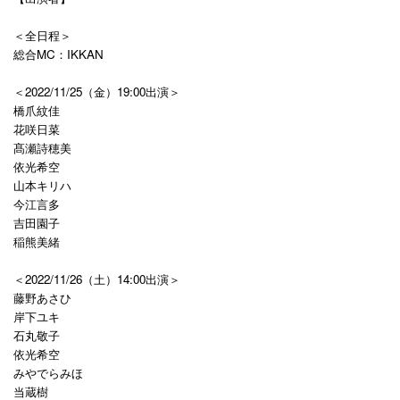
＜全日程＞
総合MC：IKKAN
＜2022/11/25（金）19:00出演＞
橋爪紋佳
花咲日菜
髙瀬詩穂美
依光希空
山本キリハ
今江言多
吉田園子
稲熊美緒
＜2022/11/26（土）14:00出演＞
藤野あさひ
岸下ユキ
石丸敬子
依光希空
みやでらみほ
当蔵樹