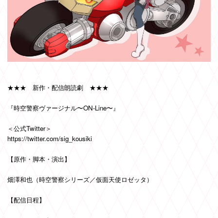
★★★ 新作・配信朗読劇 ★★★
『時空警察ヴァージナル〜ON-Line〜』
＜公式Twitter＞
https://twitter.com/sig_kousiki
【原作・脚本・演出】
畑澤和也（時空警察シリーズ／仮面天使ロゼッタ）
【配信日程】