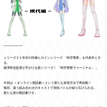
シリーズ２１年目の特撮ヒロインシリーズ
「時空警察」
を代表作とす
る、
畑澤和也監督が手がける新シリーズ！
「時空警察ヴァージナル」
。
今回は
＜オンライン朗読劇＞
という新たな表現方法で再始動！
毎回、違う組み合わせのキャストで演技バトルが繰り広げられる、
新たな形の朗読劇です。