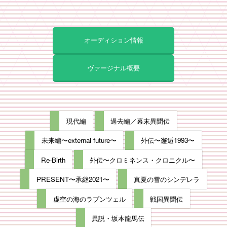
オーディション情報
ヴァージナル概要
現代編
過去編／幕末異聞伝
未来編〜external future〜
外伝〜邂逅1993〜
Re-Birth
外伝〜クロミネンス・クロニクル〜
PRESENT〜承継2021〜
真夏の雪のシンデレラ
虚空の海のラプンツェル
戦国異聞伝
異説・坂本龍馬伝