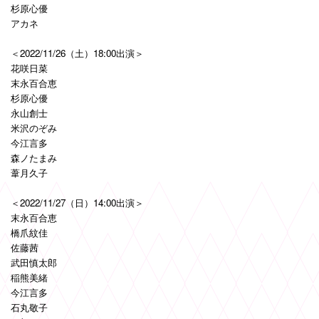
杉原心優
アカネ
＜2022/11/26（土）18:00出演＞
花咲日菜
末永百合恵
杉原心優
永山創士
米沢のぞみ
今江言多
森ノたまみ
葦月久子
＜2022/11/27（日）14:00出演＞
末永百合恵
橋爪紋佳
佐藤茜
武田慎太郎
稲熊美緒
今江言多
石丸敬子