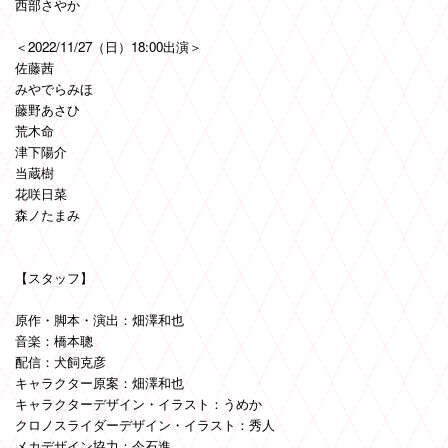
西部さやか
＜2022/11/27（日）18:00出演＞
佐藤茜
みやでらみほ
藤野あさひ
荒木命
津下陽介
当蔵樹
花咲日菜
森ノたまみ
【スタッフ】
原作・脚本・演出：畑澤和也
音楽：橋本聰
配信：犬飼克彦
キャラクター原案：畑澤和也
キャラクターデザイン・イラスト：うめか
クロノスライダーデザイン・イラスト：秀人
メカデザイン協力：今石進