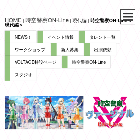
HOME
時空警察ON-Line
|
| 現代編 |
時空警察ON-Line＜
現代編＞
NEWS！
イベント情報
タレント一覧
ワークショップ
新人募集
出演依頼
VOLTAGE特設ページ
時空警察ON-Line
スタジオ