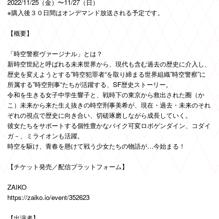
2022/11/25（金）〜11/27（日）
※購入後３０日間はオンデマンド放送される予定です。
【概要】
「時空警察ヴァージナル」とは？
新時空世紀と呼ばれる未来世界から、現代も含む過去の歴史に介入し、
歴史を変えようとする”時空犯罪者“を取り締まる世界組織”時空警察”に
所属する”時空刑事“たちが活躍する、SF歴史ストーリー。
令和を生きる女子中学生響子と、戦時下の東京から救出された圈（か
こ）未来から来た生え抜きの時空刑事美希が、現在・過去・未来のそれ
ぞれの視点で歴史に向き合い、切磋琢磨しながら成長していく。
彼女たちをサポートする個性豊かなバイク可変ロボゲンダイン、コダイ
ガ－、ミライオンも活躍。
時空を駆け、青春を懸けて戦う少女たちの物語が…今始まる！
【チケット発売／配信プラットフォーム】
ZAIKO
https://zaiko.io/event/352623
【出演者】